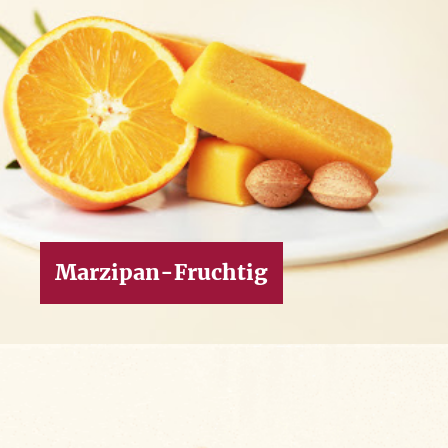
Um unsere Webseiten für Sie optimal zu gestalten und
fortlaufend zu verbessern, sowie zur
Geschwindigkeitsoptimierung und für unsere Chat-Funktion
verwenden wir Cookies. Durch Bestätigen des Buttons 'Alle
akzeptieren' stimmen Sie der Verwendung zu. Über den
Button 'Konfigurieren' können Sie auswählen, welche
Cookies Sie zulassen wollen. Weitere Informationen erhalten
Sie in unserer
Datenschutzerklärung
.
Marzipan-Fruchtig
Alle Akzeptieren
Konfigurieren