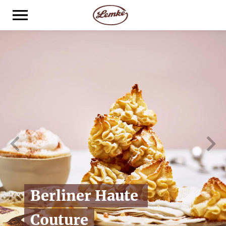
Deutsch
SHOP
B2C
B2B
ÜBER UNS
KNOW HOW
KARRIERE
Berliner Haute 
Couture
DOWNLOADS