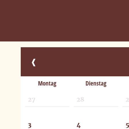
DOWNLOADS
KONTAKT
❰
Montag
Dienstag
27
28
3
4