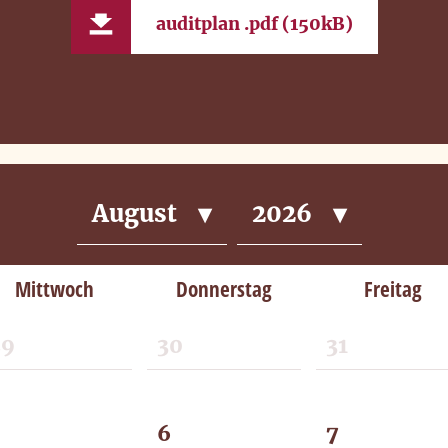
auditplan
.pdf (150kB)
▾
▾
August
2026
Mittwoch
Donnerstag
Freitag
29
30
31
5
6
7