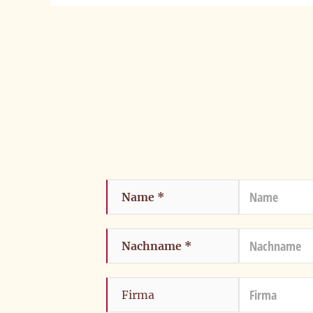
Name
Cookies f
Nachname
Um unsere Webseiten fü
Geschwindigkeitsoptim
Firma
Buttons 'Alle akzepti