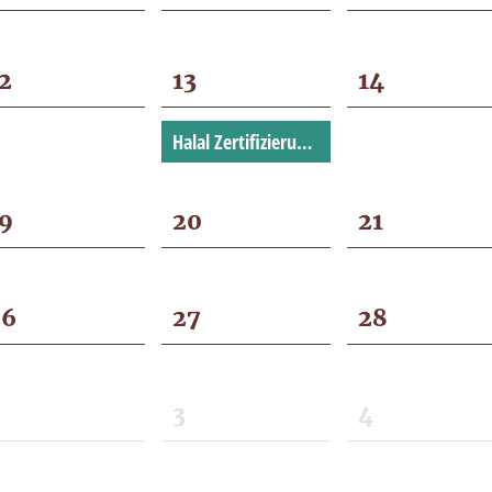
2
13
14
Halal Zertifizierungsaudit
9
20
21
26
27
28
2
3
4