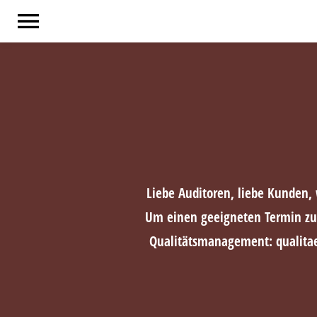
SHOP
B2C
B2B
Liebe Auditoren, liebe Kunden,
ÜBER UNS
Um einen geeigneten Termin zu 
Qualitätsmanagement: qualit
KNOW HOW
KARRIERE