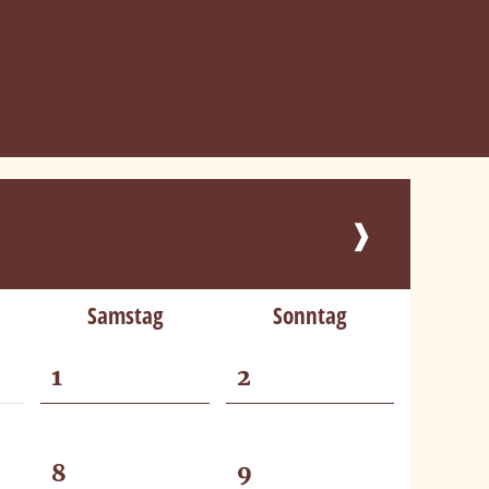
❱
Samstag
Sonntag
1
2
8
9