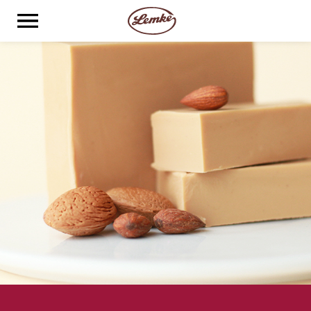
Deutsch
SHOP
B2C
B2B
ÜBER UNS
KNOW HOW
KARRIERE
DOWNLOADS