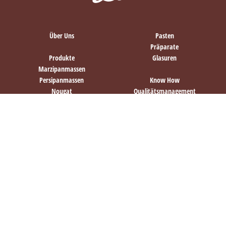
Über Uns
Pasten
Präparate
Produkte
Glasuren
Marzipanmassen
Persipanmassen
Know How
Nougat
Qualitätsmanagement
Füllcremes
Produktentwicklung
Downloads
Karriere
Kontakt
Impressum
Datenschutz